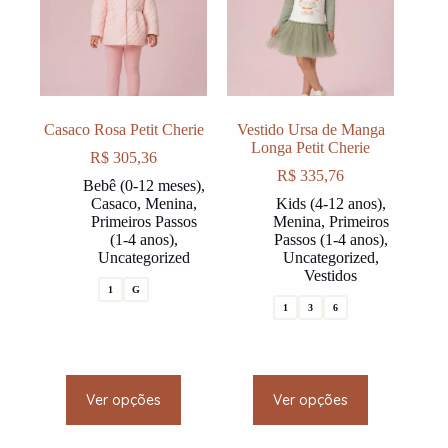
be
be
chosen
chosen
on
on
the
the
product
product
page
page
Casaco Rosa Petit Cherie
Vestido Ursa de Manga
Longa Petit Cherie
R$
305,36
R$
335,76
Bebê (0-12 meses)
,
Casaco
,
Menina
,
Kids (4-12 anos)
,
Primeiros Passos
Menina
,
Primeiros
(1-4 anos)
,
Passos (1-4 anos)
,
Uncategorized
Uncategorized
,
Vestidos
1
G
1
3
6
This
This
Ver opções
Ver opções
product
product
has
has
multiple
multiple