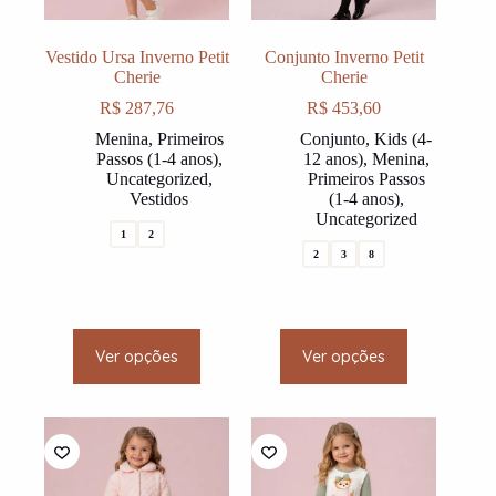
Vestido Ursa Inverno Petit
Conjunto Inverno Petit
Cherie
Cherie
R$
287,76
R$
453,60
Menina
,
Primeiros
Conjunto
,
Kids (4-
Passos (1-4 anos)
,
12 anos)
,
Menina
,
Uncategorized
,
Primeiros Passos
Vestidos
(1-4 anos)
,
Uncategorized
1
2
2
3
8
This
This
Ver opções
Ver opções
product
product
has
has
multiple
multiple
variants.
variants.
The
The
options
options
may
may