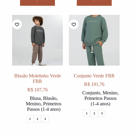
has
has
multiple
multiple
variants.
variants.
The
The
options
options
may
may
be
be
chosen
chosen
on
on
the
the
product
product
page
page
Blusão Moletinho Verde
Conjunto Verde FBR
FBR
R$
191,76
R$
107,76
Conjunto
,
Menino
,
Blusa
,
Blusão
,
Primeiros Passos
Menino
,
Primeiros
(1-4 anos)
Passos (1-4 anos)
1
2
3
1
2
3