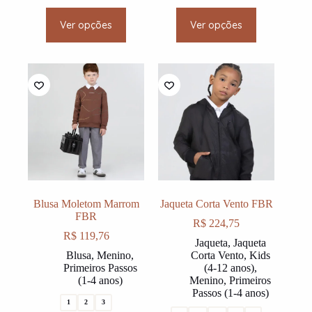
This
This
Ver opções
Ver opções
product
product
has
has
multiple
multiple
variants.
variants.
The
The
options
options
may
may
be
be
chosen
chosen
on
on
the
the
product
product
page
page
Blusa Moletom Marrom
Jaqueta Corta Vento FBR
FBR
R$
224,75
R$
119,76
Jaqueta
,
Jaqueta
Blusa
,
Menino
,
Corta Vento
,
Kids
Primeiros Passos
(4-12 anos)
,
(1-4 anos)
Menino
,
Primeiros
Passos (1-4 anos)
1
2
3