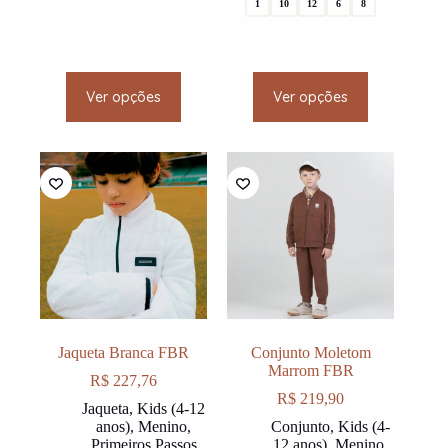
1
10
12
6
8
This
This
Ver opções
Ver opções
product
product
has
has
multiple
multiple
variants.
variants.
The
The
options
options
may
may
be
be
chosen
chosen
on
on
the
the
product
product
page
page
Jaqueta Branca FBR
Conjunto Moletom
Marrom FBR
R$
227,76
R$
219,90
Jaqueta
,
Kids (4-12
anos)
,
Menino
,
Conjunto
,
Kids (4-
Primeiros Passos
12 anos)
,
Menino
,