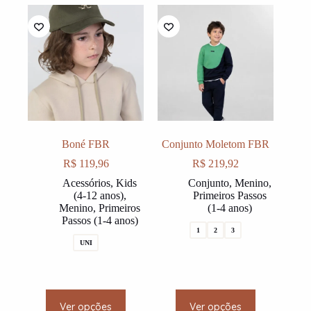
variants.
variants.
The
The
options
options
may
may
be
be
chosen
chosen
on
on
the
the
product
product
page
page
Boné FBR
Conjunto Moletom FBR
R$
119,96
R$
219,92
Acessórios
,
Kids
Conjunto
,
Menino
,
(4-12 anos)
,
Primeiros Passos
Menino
,
Primeiros
(1-4 anos)
Passos (1-4 anos)
1
2
3
UNI
This
This
Ver opções
Ver opções
product
product