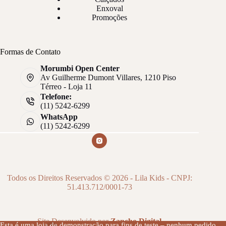
Enxoval
Promoções
Formas de Contato
Morumbi Open Center
Av Guilherme Dumont Villares, 1210 Piso
Térreo - Loja 11
Telefone:
(11) 5242-6299
WhatsApp
(11) 5242-6299
Todos os Direitos Reservados © 2026 - Lila Kids - CNPJ:
51.413.712/0001-73
Site Desenvolvido por
Zancho Digital
Esta é uma loja de demonstração para fins de teste – nenhum pedido