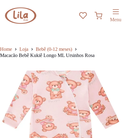
Pular
has
para
multiple
o
variants.
Carrinho
conteúdo
The
Menu
options
may
be
chosen
on
Home
Loja
Bebê (0-12 meses)
the
Macacão Bebê Kukiê Longo ML Ursinhos Rosa
product
page