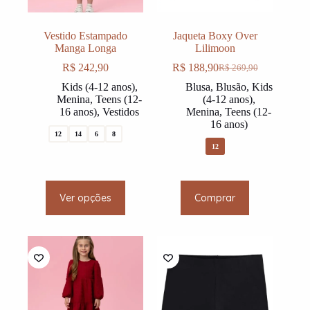
Vestido Estampado
Jaqueta Boxy Over
Manga Longa
Lilimoon
R$
242,90
R$
188,90
R$
269,90
O
O
preço
preço
Kids (4-12 anos)
,
Blusa
,
Blusão
,
Kids
original
atual
Menina
,
Teens (12-
(4-12 anos)
,
era:
é:
16 anos)
,
Vestidos
Menina
,
Teens (12-
R$ 269,90.
R$ 188,90.
16 anos)
12
14
6
8
12
This
This
Ver opções
Comprar
product
product
has
has
multiple
multiple
variants.
variants.
The
The
options
options
may
may
be
be
chosen
chosen