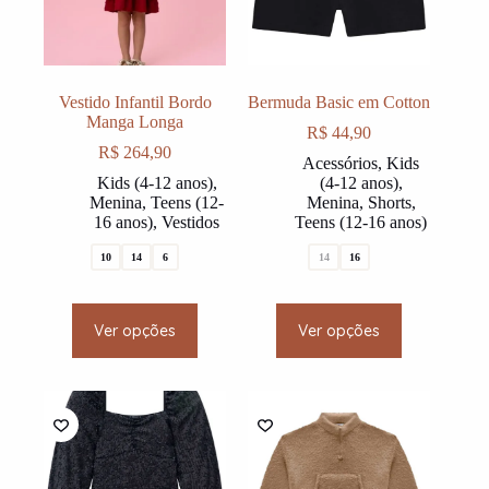
on
on
the
the
product
product
page
page
Vestido Infantil Bordo
Bermuda Basic em Cotton
Manga Longa
R$
44,90
R$
264,90
Acessórios
,
Kids
Kids (4-12 anos)
,
(4-12 anos)
,
Menina
,
Teens (12-
Menina
,
Shorts
,
16 anos)
,
Vestidos
Teens (12-16 anos)
10
14
6
14
16
This
This
Ver opções
Ver opções
product
product
has
has
multiple
multiple
variants.
variants.
The
The
options
options
may
may
be
be
chosen
chosen