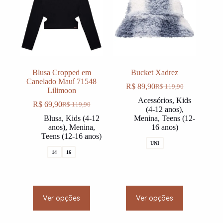
be
be
chosen
chosen
on
on
the
the
product
product
page
page
Blusa Cropped em
Bucket Xadrez
Canelado Mauí 71548
R$
89,90
R$
119,90
O
O
Lilimoon
preço
preço
Acessórios
,
Kids
R$
69,90
R$
119,90
O
O
original
atual
(4-12 anos)
,
preço
preço
era:
é:
Blusa
,
Kids (4-12
Menina
,
Teens (12-
original
atual
R$ 119,90.
R$ 89,90.
anos)
,
Menina
,
16 anos)
era:
é:
Teens (12-16 anos)
R$ 119,90.
R$ 69,90.
UNI
14
16
This
This
Ver opções
Ver opções
product
product
has
has
multiple
multiple