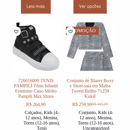
This
Leia mais
Ver opções
product
has
multiple
variants.
The
PROMOÇÃO
options
may
be
chosen
on
the
product
page
726016000 TENIS
Conjunto de Blazer Boxy
PAMPILI Tênis Infantil
e Short-saia em Malha
Feminino Cano Médio
Tweed Brilho 71259
Pampili Max Strass
Kukiê
R$
264,90
R$
259,90
R$
365,90
O
O
preço
preço
Calçados
,
Kids (4-
Conjunto
,
Kids (4-
original
atual
12 anos)
,
Menina
,
12 anos)
,
Menina
,
era:
é:
Teens (12-16 anos)
,
Teens (12-16 anos)
,
R$ 365,90.
R$ 259,90.
Tenis
Uncategorized