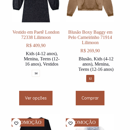
on
on
the
the
product
product
page
page
Vestido em Paetê London
Blusão Boxy Baggy em
72338 Lilimoon
Pelo Carneirinho 71914
Lilimoon
R$
409,90
R$
269,90
Kids (4-12 anos)
,
Menina
,
Teens (12-
Blusão
,
Kids (4-12
16 anos)
,
Vestidos
anos)
,
Menina
,
Teens (12-16 anos)
14
12
This
This
Ver opções
Comprar
product
product
has
has
multiple
multiple
variants.
variants.
The
The
PROMOÇÃO
PROMOÇÃO
options
options
may
may