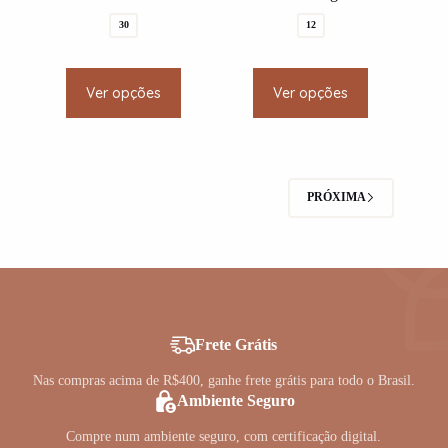
30
12
This
This
Ver opções
Ver opções
product
product
has
has
multiple
multiple
variants.
variants.
The
The
options
options
PRÓXIMA
may
may
be
be
chosen
chosen
on
on
the
the
product
product
page
page
Frete Grátis
Nas compras acima de R$400, ganhe frete grátis para todo o Brasil.
Ambiente Seguro
Compre num ambiente seguro, com certificação digital.