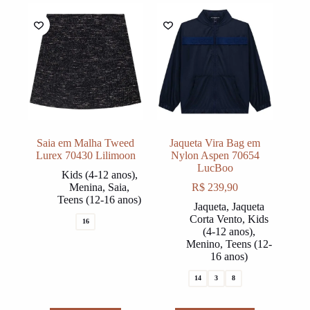
variants.
variants.
The
The
options
options
may
may
be
be
chosen
chosen
on
on
the
the
product
product
page
page
Saia em Malha Tweed
Jaqueta Vira Bag em
Lurex 70430 Lilimoon
Nylon Aspen 70654
LucBoo
Kids (4-12 anos)
,
Menina
,
Saia
,
R$
239,90
Teens (12-16 anos)
Jaqueta
,
Jaqueta
Corta Vento
,
Kids
16
(4-12 anos)
,
Menino
,
Teens (12-
16 anos)
14
3
8