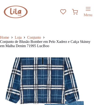
Pular
has
para
multiple
o
variants.
Carrinho
conteúdo
The
Menu
options
may
be
chosen
on
Home
Loja
Conjunto
the
Conjunto de Blusão Bomber em Pelo Xadrez e Calça Skinny
product
em Malha Denim 71995 LucBoo
page