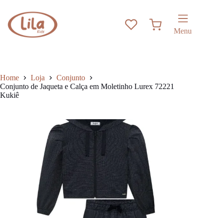
Pular
has
para
multiple
o
variants.
Carrinho
conteúdo
The
Menu
options
may
be
chosen
on
Home
Loja
Conjunto
the
Conjunto de Jaqueta e Calça em Moletinho Lurex 72221
product
Kukiê
page