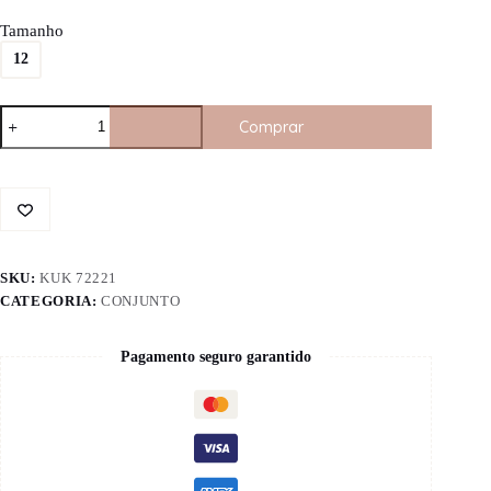
Tamanho
12
Conjunto
Comprar
de
Jaqueta
e
Calça
em
Moletinho
Lurex
72221
SKU:
KUK 72221
Kukiê
quantidade
CATEGORIA:
CONJUNTO
Pagamento seguro garantido