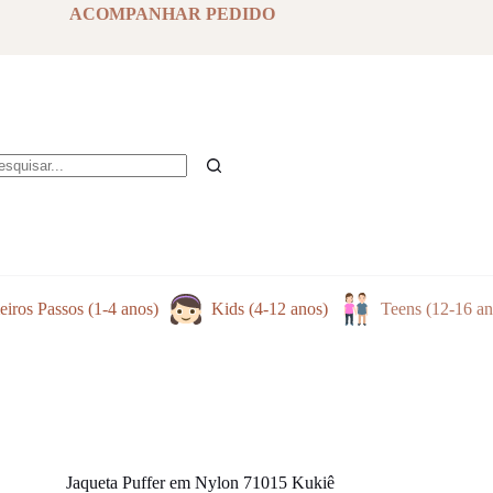
has
ACOMPANHAR PEDIDO
multiple
variants.
The
options
may
be
chosen
on
the
em
product
sultados
page
eiros Passos (1-4 anos)
Kids (4-12 anos)
Teens (12-16 an
Jaqueta Puffer em Nylon 71015 Kukiê