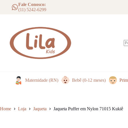
Nylon
Pular
Fale Conosco:
71015
para
(11) 5242-6299
Kukiê
o
quantidade
conteúdo
S
re
Maternidade (RN)
Bebê (0-12 meses)
Prim
Home
Loja
Jaqueta
Jaqueta Puffer em Nylon 71015 Kukiê