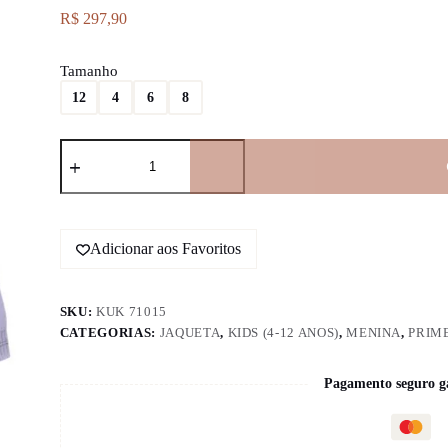
R$
297,90
Tamanho
12
4
6
8
Jaqueta
Puffer
em
Nylon
71015
Kukiê
quantidade
Adicionar aos Favoritos
SKU:
KUK 71015
CATEGORIAS:
JAQUETA
,
KIDS (4-12 ANOS)
,
MENINA
,
PRIME
Pagamento seguro g