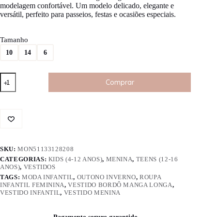
modelagem confortável. Um modelo delicado, elegante e
versátil, perfeito para passeios, festas e ocasiões especiais.
Tamanho
10
14
6
Vestido
Comprar
Infantil
Bordo
Manga
Longa
quantidade
SKU:
MON51133128208
CATEGORIAS:
KIDS (4-12 ANOS)
,
MENINA
,
TEENS (12-16
ANOS)
,
VESTIDOS
TAGS:
MODA INFANTIL
,
OUTONO INVERNO
,
ROUPA
INFANTIL FEMININA
,
VESTIDO BORDÔ MANGA LONGA
,
VESTIDO INFANTIL
,
VESTIDO MENINA