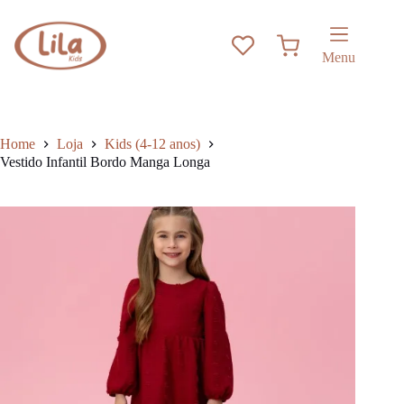
Pular
has
para
multiple
o
variants.
Carrinho
conteúdo
The
Menu
options
may
be
chosen
on
Home
Loja
Kids (4-12 anos)
the
Vestido Infantil Bordo Manga Longa
product
page