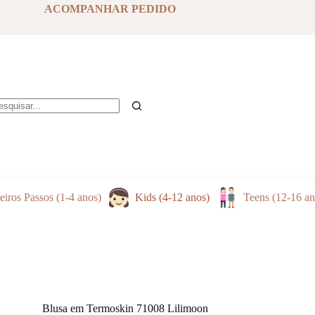
has
ACOMPANHAR PEDIDO
multiple
variants.
The
options
may
be
chosen
on
the
em
product
sultados
page
eiros Passos (1-4 anos)
Kids (4-12 anos)
Teens (12-16 an
Blusa em Termoskin 71008 Lilimoon