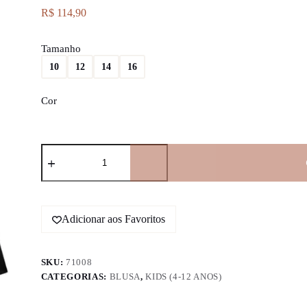
R$
114,90
Tamanho
10
12
14
16
Cor
Blusa
em
Termoskin
71008
Lilimoon
quantidade
Adicionar aos Favoritos
SKU:
71008
CATEGORIAS:
BLUSA
,
KIDS (4-12 ANOS)