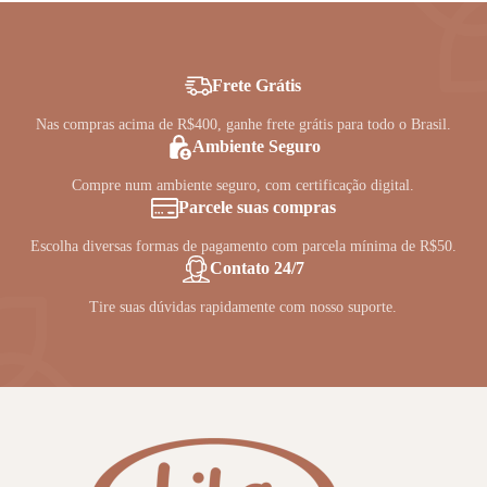
options
may
be
chosen
Frete Grátis
on
the
Nas compras acima de R$400, ganhe frete grátis para todo o Brasil.
product
Ambiente Seguro
page
Compre num ambiente seguro, com certificação digital.
Parcele suas compras
Escolha diversas formas de pagamento com parcela mínima de R$50.
Contato 24/7
Tire suas dúvidas rapidamente com nosso suporte.