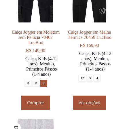
chosen
chosen
on
on
the
the
product
product
page
page
Calça Jogger em Moletom
Calça Jogger em Malha
sem Pelúcia 70462
Térmica 70459 LucBoo
LucBoo
R$
169,90
R$
149,90
Calça
,
Kids (4-12
Calça
,
Kids (4-12
anos)
,
Menino
,
anos)
,
Menino
,
Primeiros Passos
Primeiros Passos
(1-4 anos)
(1-4 anos)
12
3
4
10
12
4
This
This
Comprar
Ver opções
product
product
has
has
multiple
multiple
variants.
variants.
The
The
options
options