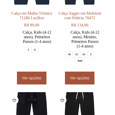
Calça em Malha Térmica
Calça Jogger em Moletom
71280 LucBoo
com Pelúcia 70472
R$
89,90
R$
134,90
Calça
,
Kids (4-12
Calça
,
Kids (4-12
anos)
,
Primeiros
anos)
,
Menino
,
Passos (1-4 anos)
Primeiros Passos
(1-4 anos)
2
G
10
12
14
3
Azul
This
This
Ver opções
Ver opções
product
product
has
has
multiple
multiple
variants.
variants.
The
The
options
options
may
may
be
be