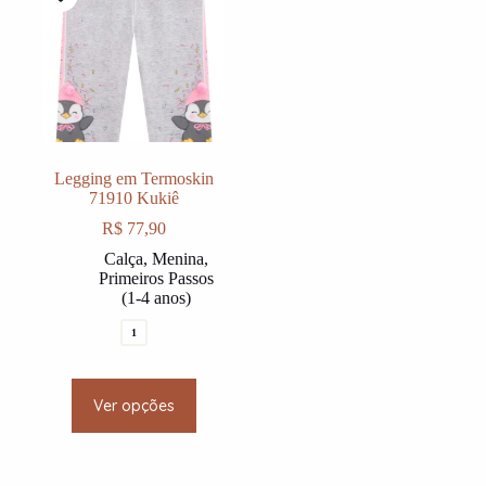
may
may
be
be
chosen
chosen
on
on
the
the
product
product
page
page
Legging em Termoskin
71910 Kukiê
R$
77,90
Calça
,
Menina
,
Primeiros Passos
(1-4 anos)
1
This
Ver opções
product
has
multiple
variants.
The