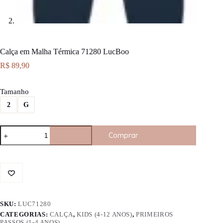
Calça em Malha Térmica 71280 LucBoo
R$
89,90
Tamanho
2
G
Calça
Comprar
em
Malha
Térmica
71280
LucBoo
quantidade
SKU:
LUC71280
CATEGORIAS:
CALÇA
,
KIDS (4-12 ANOS)
,
PRIMEIROS
PASSOS (1-4 ANOS)