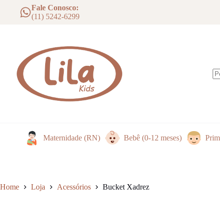
Pular
original
atual
Fale Conosco:
para
era:
é:
(11) 5242-6299
o
R$ 119,90.
R$ 89,90.
conteúdo
S
re
Maternidade (RN)
Bebê (0-12 meses)
Prim
Home
Loja
Acessórios
Bucket Xadrez