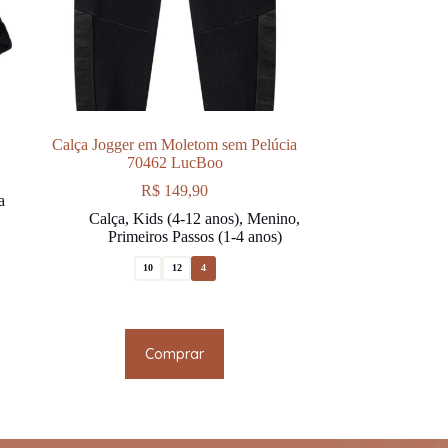
Calça Jogger em Moletom sem Pelúcia
70462 LucBoo
R$
149,90
a
Calça
,
Kids (4-12 anos)
,
Menino
,
Primeiros Passos (1-4 anos)
10
12
4
This
Comprar
product
has
multiple
variants.
The
options