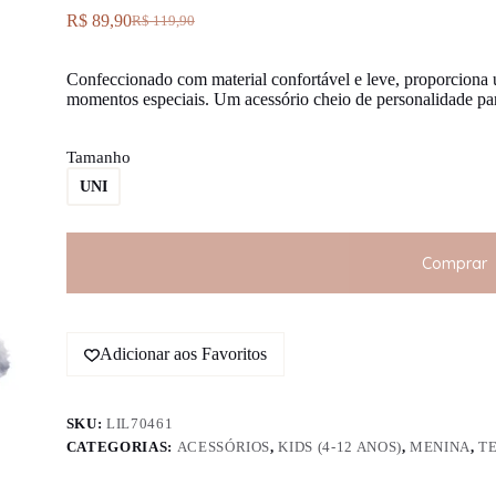
R$
89,90
R$
119,90
O
O
preço
preço
original
atual
Confeccionado com material confortável e leve, proporciona u
era:
é:
momentos especiais. Um acessório cheio de personalidade pa
R$ 119,90.
R$ 89,90.
Tamanho
UNI
Comprar
Adicionar aos Favoritos
SKU:
LIL70461
CATEGORIAS:
ACESSÓRIOS
,
KIDS (4-12 ANOS)
,
MENINA
,
TE