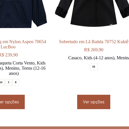
ag em Nylon Aspen 70654
Sobretudo em Lã Batida 70752 Kukiê
LucBoo
R$
269,90
R$
239,90
Casaco
,
Kids (4-12 anos)
,
Menin
aqueta Corta Vento
,
Kids
10
s)
,
Menino
,
Teens (12-16
anos)
14
3
8
This
This
er opções
Ver opções
product
product
has
has
multiple
multiple
variants.
variants.
The
The
options
options