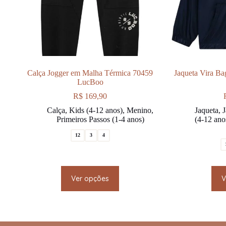
Calça Jogger em Malha Térmica 70459
Jaqueta Vira B
LucBoo
R$
169,90
Calça
,
Kids (4-12 anos)
,
Menino
,
Jaqueta
,
J
Primeiros Passos (1-4 anos)
(4-12 ano
12
3
4
This
Ver opções
V
product
has
multiple
variants.
The
options