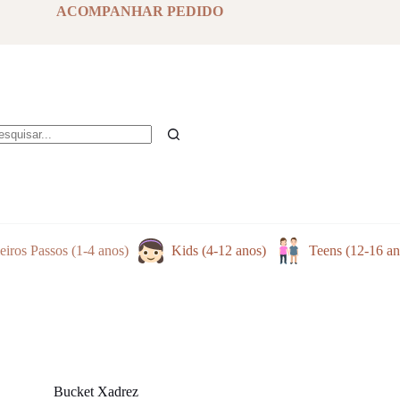
has
ACOMPANHAR PEDIDO
multiple
variants.
The
options
may
be
chosen
on
the
em
product
sultados
page
eiros Passos (1-4 anos)
Kids (4-12 anos)
Teens (12-16 an
Bucket Xadrez