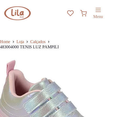
Pular
para
o
Carrinho
conteúdo
Menu
Home
Loja
Calçados
483004000 TENIS LUZ PAMPILI