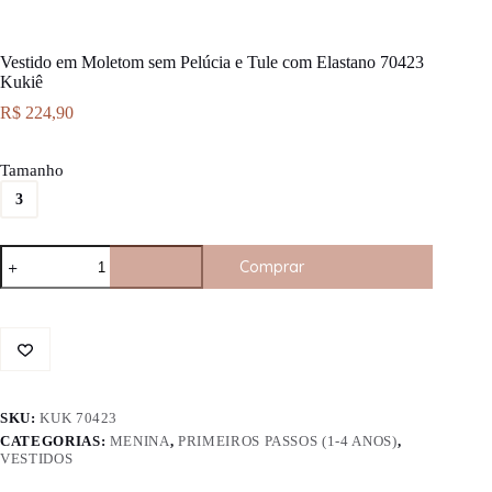
Vestido em Moletom sem Pelúcia e Tule com Elastano 70423
Kukiê
R$
224,90
Tamanho
3
Vestido
Comprar
em
Moletom
sem
Pelúcia
e
Tule
com
Elastano
SKU:
KUK 70423
70423
Kukiê
CATEGORIAS:
MENINA
,
PRIMEIROS PASSOS (1-4 ANOS)
,
quantidade
VESTIDOS