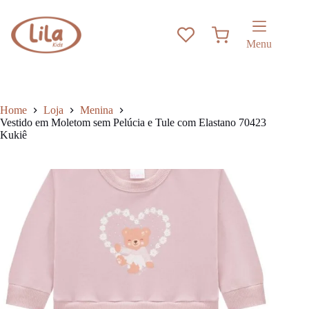
Pular
has
para
multiple
o
variants.
Carrinho
conteúdo
The
Menu
options
may
be
chosen
on
Home
Loja
Menina
the
Vestido em Moletom sem Pelúcia e Tule com Elastano 70423
product
Kukiê
page