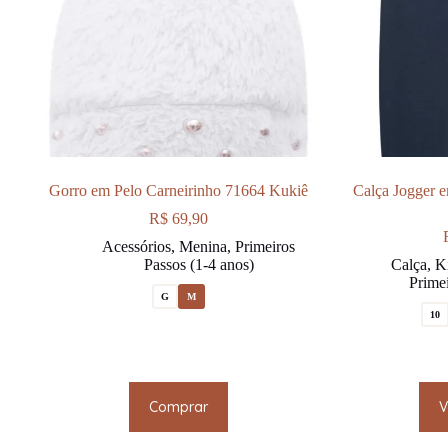
Gorro em Pelo Carneirinho 71664 Kukiê
Calça Jogger 
R$
69,90
Acessórios
,
Menina
,
Primeiros
Passos (1-4 anos)
Calça
,
Ki
Primei
G
M
10
This
Comprar
V
product
has
multiple