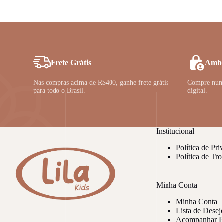
variants.
The
options
may
be
chosen
on
Frete Grátis
Ambi
the
product
Nas compras acima de R$400, ganhe frete grátis
Compre num 
page
para todo o Brasil.
digital.
Institucional
Política de Pr
Política de Tr
Minha Conta
Minha Conta
Lista de Desej
Acompanhar P