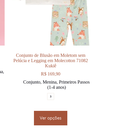
Conjunto de Blusão em Moletom sem
Pelúcia e Legging em Molecotton 71082
Kukiê
na
,
R$
169,90
Conjunto
,
Menina
,
Primeiros Passos
(1-4 anos)
3
This
Ver opções
product
has
multiple