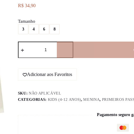
R$
34,90
Tamanho
3
4
6
8
Shorts
Basic
em
Cotton
quantidade
Adicionar aos Favoritos
SKU:
NÃO APLICÁVEL
CATEGORIAS:
KIDS (4-12 ANOS)
,
MENINA
,
PRIMEIROS PASS
Pagamento seguro g