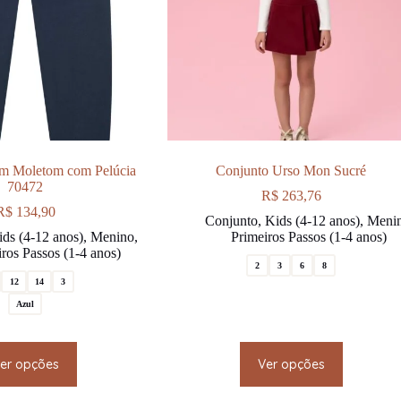
em Moletom com Pelúcia
Conjunto Urso Mon Sucré
70472
R$
263,76
R$
134,90
Conjunto
,
Kids (4-12 anos)
,
Meni
ds (4-12 anos)
,
Menino
,
Primeiros Passos (1-4 anos)
ros Passos (1-4 anos)
2
3
6
8
12
14
3
Azul
This
This
er opções
Ver opções
product
product
has
has
multiple
multiple