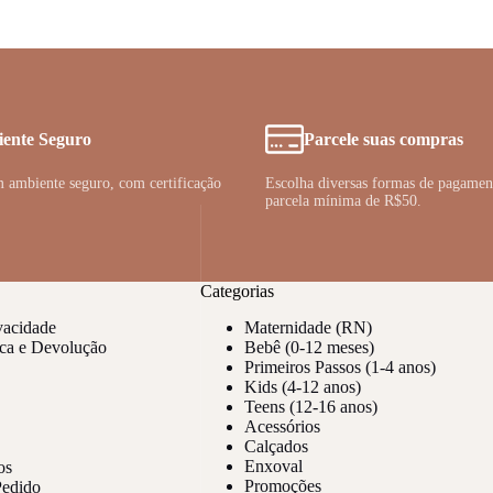
variants.
variants.
The
The
options
options
may
may
be
be
chosen
chosen
on
on
ente Seguro
Parcele suas compras
the
the
product
product
ambiente seguro, com certificação
Escolha diversas formas de pagame
page
page
parcela mínima de R$50.
Categorias
ivacidade
Maternidade (RN)
oca e Devolução
Bebê (0-12 meses)
Primeiros Passos (1-4 anos)
Kids (4-12 anos)
Teens (12-16 anos)
Acessórios
Calçados
Enxoval
os
Promoções
edido