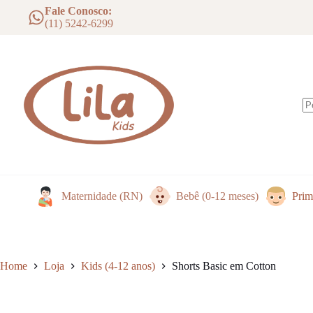
Cotton
Pular
has
Fale Conosco:
quantidade
para
multiple
(11) 5242-6299
o
variants.
conteúdo
The
options
may
be
chosen
on
the
S
product
re
page
Maternidade (RN)
Bebê (0-12 meses)
Prim
Home
Loja
Kids (4-12 anos)
Shorts Basic em Cotton