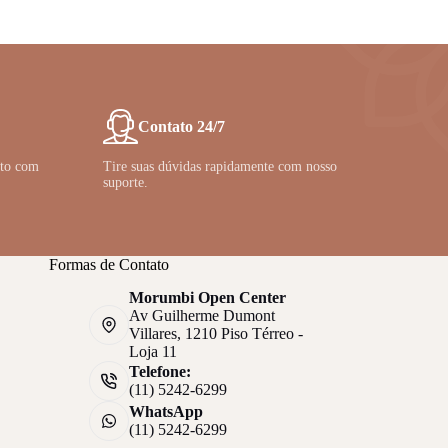
variants.
The
options
may
be
chosen
on
Contato 24/7
the
product
nto com
Tire suas dúvidas rapidamente com nosso
page
suporte.
Formas de Contato
Morumbi Open Center
Av Guilherme Dumont
Villares, 1210 Piso Térreo -
Loja 11
Telefone:
(11) 5242-6299
WhatsApp
(11) 5242-6299